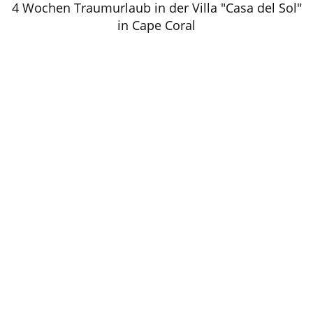
4 Wochen Traumurlaub in der Villa "Casa del Sol"
in Cape Coral
13
Apr., 2011
2011
Florida
VILLA CASA DEL SOL
16
Apr., 2011
2011
Florida
JETFLUG